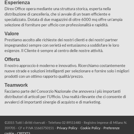
Esperienza
Direx Office opera mediante una struttura storica, esperta nella
distribuzione di cancelleria, che si avvale di un team efficiente e
specializzato. Dotata di due magazzini di oltre 6000 mq offre un’ampia
selezione di forniture per ufficio con professionalità e rapidità.
Valore
Prestiamo ascolto alle richieste dei nostri clienti e dei nostri partner
impegnandoci sempre con serietà ed entusiasmo a soddisfare le loro
esigenze. Il Cliente è sempre al centro delle nostre attività.
Offerta
Il nostro approccio è moderno e innovativo. Ricerchiamo costantemente
nuove strade e soluzioni intelligenti per selezionare e fornire solo i migliori
prodotti con un ottimo rapporto qualità/prezzo.
Teamwork
Facciamo parte del Consorzio Nazionale che annovera i più importanti
distributori di articoli per l’Ufficio. Una realtà rilevante che ci consente di
avvalerci di importanti sinergie di acquisto e di marketing.
©2015 Tutti i diritti riservati - Telefono 02 89511480 - Registro imprese di Milano N.
359705 - CF e P.IVA 11665750151 -
Privacy Policy
-
Cookie Policy
-
Preferenze
cookie
-
CREDITS