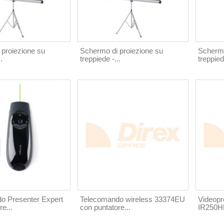
 proiezione su
Schermo di proiezione su
Schermo
.
treppiede -...
treppied
o Presenter Expert
Telecomando wireless 33374EU
Videopr
e...
con puntatore...
IR250HD