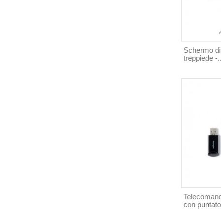
Schermo di
treppiede -..
Telecomand
con puntator