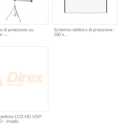
 di proiezione su
Schermo elettrico di proiezione -
e -...
180 x...
oiettore LCD HD VDP-
 - Irradio