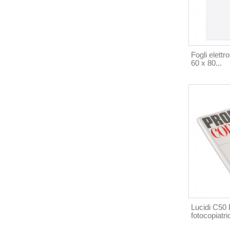
Fogli elettr
60 x 80...
Lucidi C50 
fotocopiatric