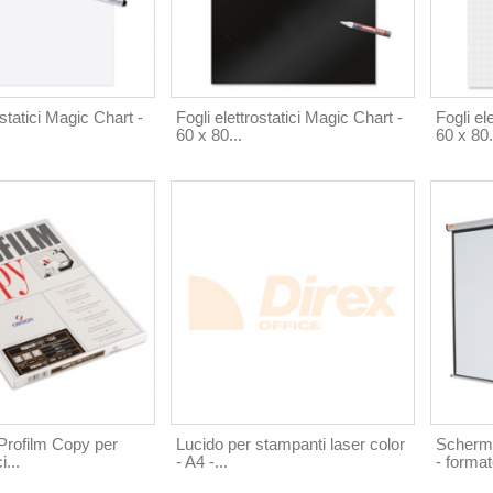
ostatici Magic Chart -
Fogli elettrostatici Magic Chart -
Fogli el
60 x 80...
60 x 80.
Profilm Copy per
Lucido per stampanti laser color
Schermo
i...
- A4 -...
- format