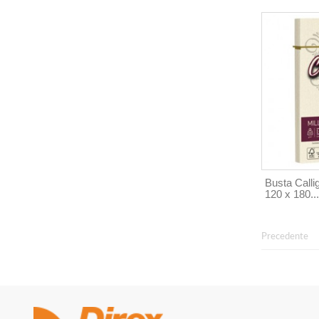
Busta Callig
120 x 180...
Precedente