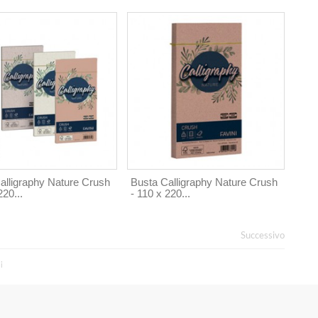
alligraphy Nature Crush
Busta Calligraphy Nature Crush
220...
- 110 x 220...
Successivo
i