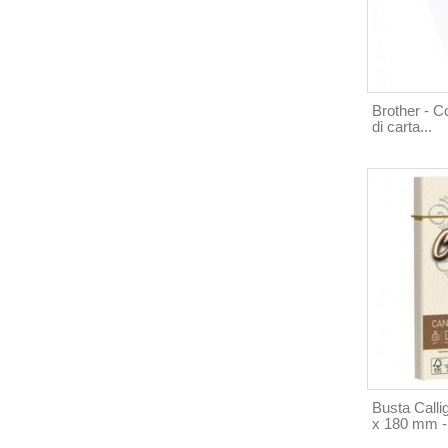
Brother - C
di carta...
Busta Calli
x 180 mm -.