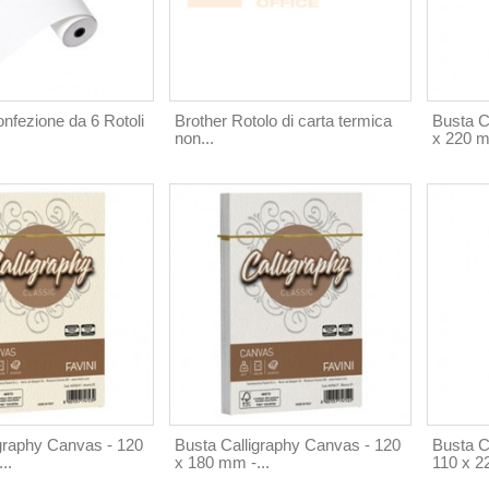
onfezione da 6 Rotoli
Brother Rotolo di carta termica
Busta C
non...
x 220 m
graphy Canvas - 120
Busta Calligraphy Canvas - 120
Busta Ca
..
x 180 mm -...
110 x 22