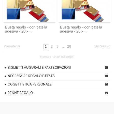
Busta regalo - con patella
Busta regalo - con patella
adesiva - 20 x...
adesiva - 25 x...
Precedente
Successivo
1
2
3
...
28
Mostra 1 - 24 of 666 articoli
BIGLIETTI AUGURALI E PARTECIPAZIONI
NECESSAIRE REGALO E FESTA
OGGETTISTICA PERSONALE
PENNE REGALO