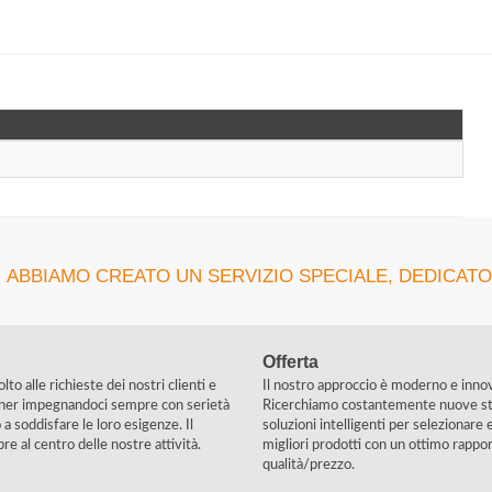
ABBIAMO CREATO UN SERVIZIO SPECIALE, DEDICATO
Offerta
to alle richieste dei nostri clienti e
Il nostro approccio è moderno e inno
rtner impegnandoci sempre con serietà
Ricerchiamo costantemente nuove st
a soddisfare le loro esigenze. Il
soluzioni intelligenti per selezionare e
e al centro delle nostre attività.
migliori prodotti con un ottimo rappo
qualità/prezzo.